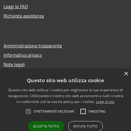
Leggi le FAQ
Richiesta assistenza
Amministrazione trasparente
Informativa privacy
Note legali
×
Dichiarazione di accessibilità
Questo sito web utilizza cookie
Questo sito web utilizza i cookie per migliorare la tua esperienza di
navigazione. Utilizzando il nostro sito web acconsenti a tutti i cookie
RSS
Copyright © 2026 • Comune di
in conformità con la nostra policy per i cookie.
Leggi di più
Accessibilità
San Gregorio di Catania •
STRETTAMENTE NECESSARI
TARGETING
Privacy
Municipium
Powered by
•
Cookie
Accesso redazione
ACCETTA TUTTO
RIFIUTA TUTTO
Mappa del sito