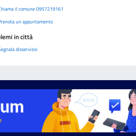
Chiama il comune 0957219161
Prenota un appuntamento
lemi in città
Segnala disservizio