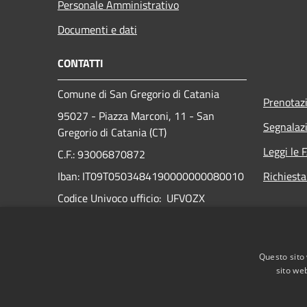
Personale Amministrativo
Documenti e dati
CONTATTI
Comune di San Gregorio di Catania
Prenotaz
95027 - Piazza Marconi, 11 - San
Segnalazi
Gregorio di Catania (CT)
Leggi le 
C.F.: 93006870872
Iban: IT09T0503484190000000080010
Richiesta
Codice Univoco ufficio: UFVOZX
N° Telefono:
095 7219161
PEC:
Questo sito 
comune.sangregorio.ct@anutelpec.it
sito web