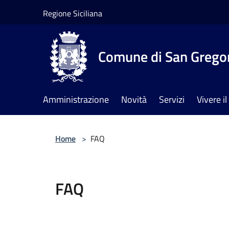
Salta al contenuto principale
Regione Siciliana
Comune di San Gregor
Amministrazione
Novità
Servizi
Vivere 
Home
>
FAQ
FAQ