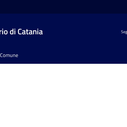
io di Catania
Seg
il Comune