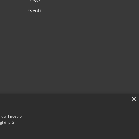
Eventi
×
ndo il nostro
gi di più