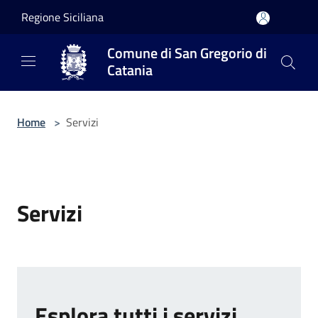
Salta al contenuto principale
Regione Siciliana
Comune di San Gregorio di
Catania
Home
>
Servizi
Servizi
Esplora tutti i servizi