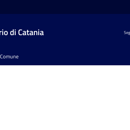
io di Catania
Seg
il Comune