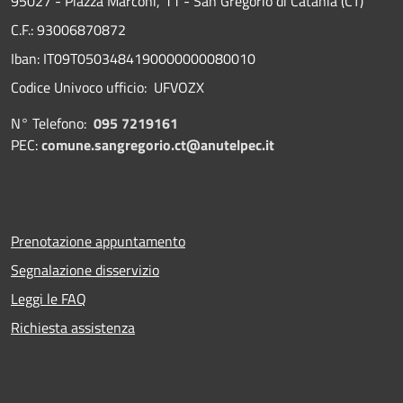
95027 - Piazza Marconi, 11 - San Gregorio di Catania (CT)
C.F.: 93006870872
Iban: IT09T0503484190000000080010
Codice Univoco ufficio: UFVOZX
N° Telefono:
095 7219161
PEC:
comune.sangregorio.ct@anutelpec.it
Prenotazione appuntamento
Segnalazione disservizio
Leggi le FAQ
Richiesta assistenza