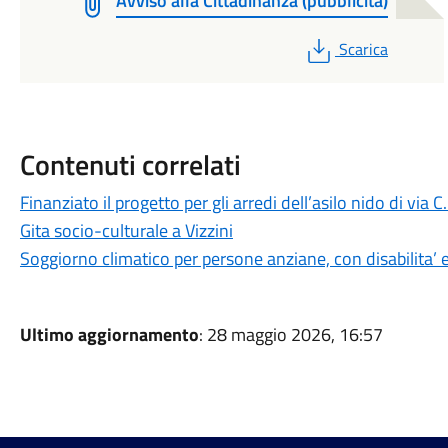
Avviso alla Cittadinanza (pubblicità)
PDF
Scarica
Contenuti correlati
Finanziato il progetto per gli arredi dell’asilo nido di via
Gita socio-culturale a Vizzini
Soggiorno climatico per persone anziane, con disabilita’ e
Ultimo aggiornamento
: 28 maggio 2026, 16:57