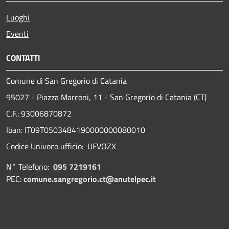
Luoghi
Eventi
CONTATTI
Comune di San Gregorio di Catania
95027 - Piazza Marconi, 11 - San Gregorio di Catania (CT)
C.F.: 93006870872
Iban: IT09T0503484190000000080010
Codice Univoco ufficio: UFVOZX
N° Telefono:
095 7219161
PEC:
comune.sangregorio.ct@anutelpec.it