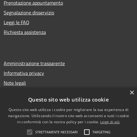
Prenotazione appuntamento
Segnalazione disservizio
Leggi le FAQ
Richiesta assistenza
Amministrazione trasparente
Informativa privacy
Note legali
×
Dichiarazione di accessibilità
Questo sito web utilizza cookie
Questo sito web utilizza i cookie per migliorare la tua esperienza di
navigazione. Utilizzando il nostro sito web acconsenti a tutti i cookie
RSS
Copyright © 2026 • Comune di
in conformità con la nostra policy per i cookie.
Leggi di più
Accessibilità
San Gregorio di Catania •
STRETTAMENTE NECESSARI
TARGETING
Privacy
Municipium
Powered by
•