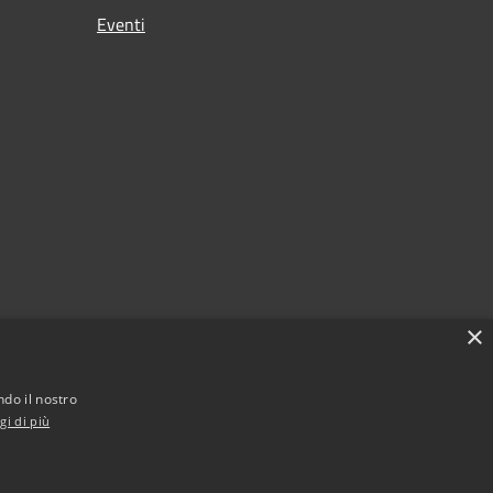
Eventi
×
ndo il nostro
gi di più