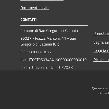
Documenti e dati
CONTATTI
Comune di San Gregorio di Catania
Prenotaz
95027 - Piazza Marconi, 11 - San
Segnalazi
Gregorio di Catania (CT)
Leggi le 
C.F.: 93006870872
Iban: IT09T0503484190000000080010
Richiesta
Codice Univoco ufficio: UFVOZX
N° Telefono:
095 7219161
PEC:
Questo sito 
comune.sangregorio.ct@anutelpec.it
sito web