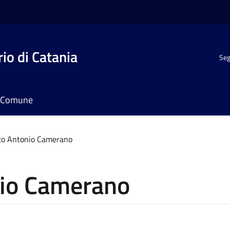
io di Catania
Seg
il Comune
co Antonio Camerano
nio Camerano