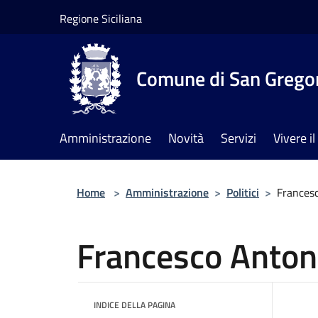
Salta al contenuto principale
Regione Siciliana
Comune di San Gregor
Amministrazione
Novità
Servizi
Vivere 
Home
>
Amministrazione
>
Politici
>
Frances
Francesco Anto
INDICE DELLA PAGINA