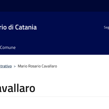
io di Catania
Seg
il Comune
trativo
>
Mario Rosario Cavallaro
vallaro