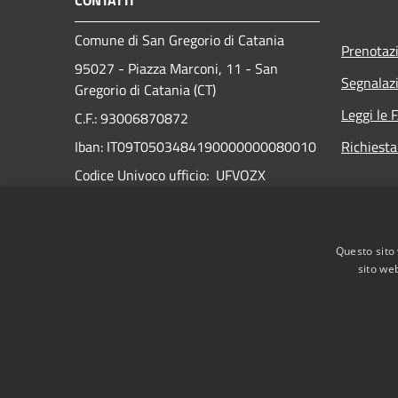
CONTATTI
Comune di San Gregorio di Catania
Prenotaz
95027 - Piazza Marconi, 11 - San
Segnalazi
Gregorio di Catania (CT)
Leggi le 
C.F.: 93006870872
Iban: IT09T0503484190000000080010
Richiesta
Codice Univoco ufficio: UFVOZX
N° Telefono:
095 7219161
PEC:
Questo sito 
comune.sangregorio.ct@anutelpec.it
sito web
RSS
Accessibilità
Privacy
Cookie
Mappa de
Vecchio sito istituzionale