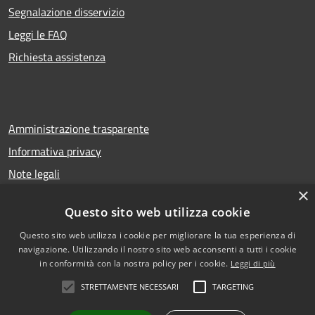
Segnalazione disservizio
Leggi le FAQ
Richiesta assistenza
Amministrazione trasparente
Informativa privacy
Note legali
×
Dichiarazione di accessibilità
Questo sito web utilizza cookie
Questo sito web utilizza i cookie per migliorare la tua esperienza di
navigazione. Utilizzando il nostro sito web acconsenti a tutti i cookie
RSS
Copyright © 2026 • Comune di
in conformità con la nostra policy per i cookie.
Leggi di più
Accessibilità
San Gregorio di Catania •
STRETTAMENTE NECESSARI
TARGETING
Privacy
Municipium
Powered by
•
Cookie
Accesso redazione