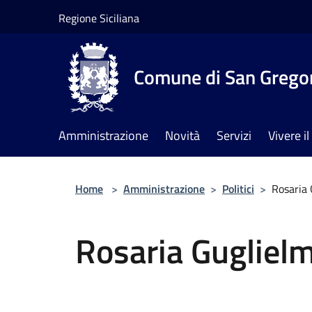
Salta al contenuto principale
Regione Siciliana
Comune di San Gregor
Amministrazione
Novità
Servizi
Vivere 
Home
>
Amministrazione
>
Politici
>
Rosaria 
Rosaria Gugliel