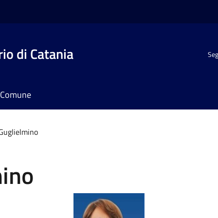
io di Catania
Seg
il Comune
Guglielmino
mino