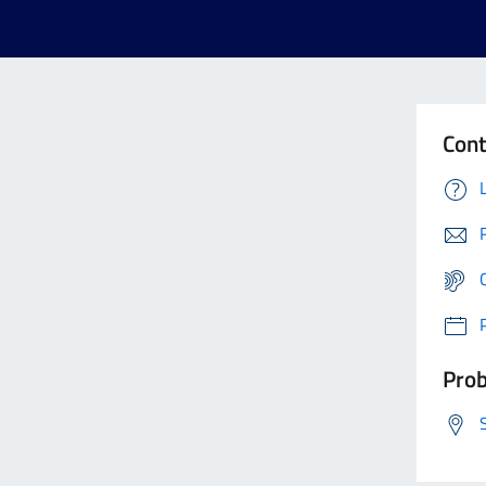
Cont
Prob