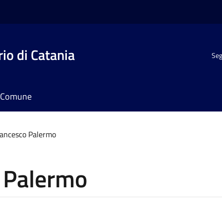
io di Catania
Seg
il Comune
ancesco Palermo
 Palermo