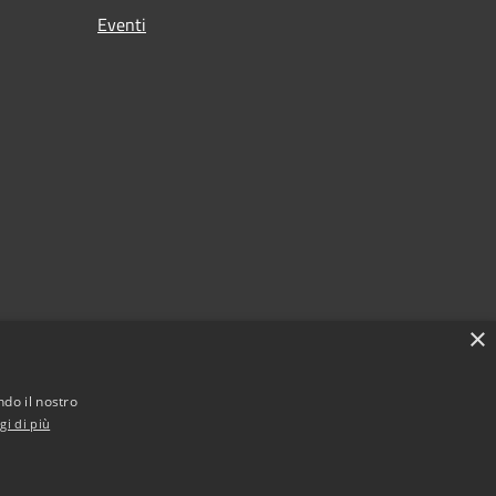
Eventi
×
ndo il nostro
gi di più