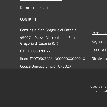
Documenti e dati
CONTATTI
Comune di San Gregorio di Catania
Prenotaz
95027 - Piazza Marconi, 11 - San
Segnalazi
Gregorio di Catania (CT)
Leggi le 
C.F.: 93006870872
Iban: IT09T0503484190000000080010
Richiesta
Codice Univoco ufficio: UFVOZX
N° Telefono:
095 7219161
PEC:
Questo sito 
comune.sangregorio.ct@anutelpec.it
sito web