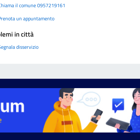
Chiama il comune 0957219161
Prenota un appuntamento
lemi in città
Segnala disservizio