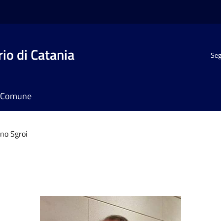
io di Catania
Seg
il Comune
no Sgroi
i