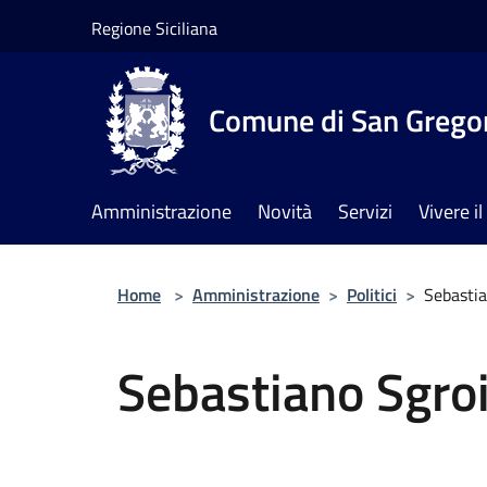
Salta al contenuto principale
Regione Siciliana
Comune di San Gregor
Amministrazione
Novità
Servizi
Vivere 
Home
>
Amministrazione
>
Politici
>
Sebastia
Sebastiano Sgro