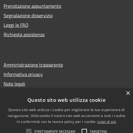
Prenotazione appuntamento
Segnalazione disservizio
Leggi le FAQ
Richiesta assistenza
Amministrazione trasparente
Informativa privacy
Note legali
×
Dichiarazione di accessibilità
Questo sito web utilizza cookie
Questo sito web utilizza i cookie per migliorare la tua esperienza di
navigazione. Utilizzando il nostro sito web acconsenti a tutti i cookie
RSS
Copyright © 2026 • Comune di
in conformità con la nostra policy per i cookie.
Leggi di più
Accessibilità
San Gregorio di Catania •
STRETTAMENTE NECESSARI
TARGETING