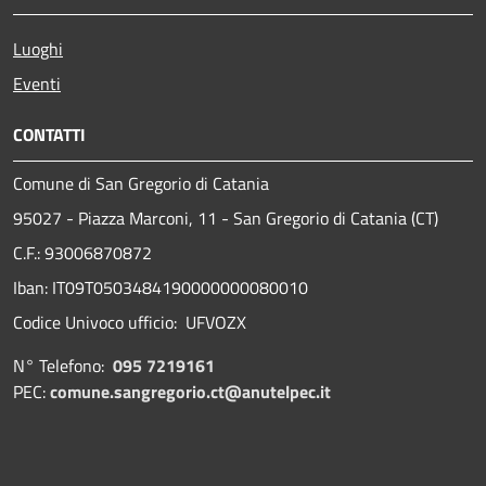
Luoghi
Eventi
CONTATTI
Comune di San Gregorio di Catania
95027 - Piazza Marconi, 11 - San Gregorio di Catania (CT)
C.F.: 93006870872
Iban: IT09T0503484190000000080010
Codice Univoco ufficio: UFVOZX
N° Telefono:
095 7219161
PEC:
comune.sangregorio.ct@anutelpec.it