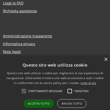
Leggi le FAQ
Richiesta assistenza
Amministrazione trasparente
Informativa privacy
Note legali
×
Dichiarazione di accessibilità
Questo sito web utilizza cookie
Questo sito web utilizza i cookie per migliorare la tua esperienza di
navigazione. Utilizzando il nostro sito web acconsenti a tutti i cookie
RSS
Copyright © 2026 • Comune di
in conformità con la nostra policy per i cookie.
Leggi di più
Accessibilità
San Gregorio di Catania •
STRETTAMENTE NECESSARI
TARGETING
Privacy
Municipium
Powered by
•
Cookie
Accesso redazione
ACCETTA TUTTO
RIFIUTA TUTTO
Mappa del sito