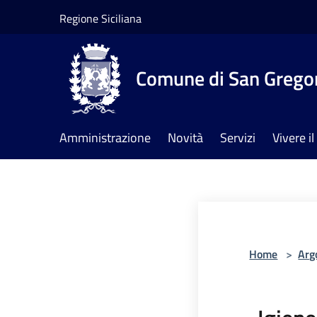
Salta al contenuto principale
Regione Siciliana
Comune di San Gregor
Amministrazione
Novità
Servizi
Vivere 
Home
>
Arg