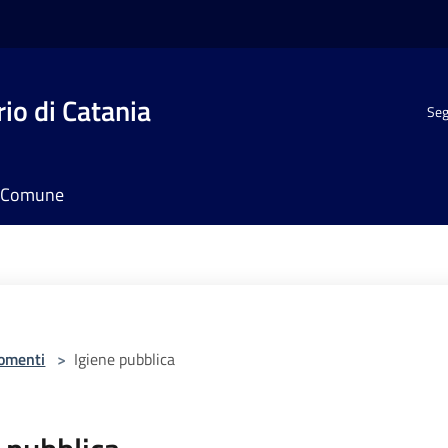
io di Catania
Seg
il Comune
omenti
>
Igiene pubblica