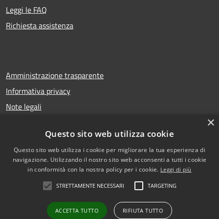
Leggi le FAQ
Richiesta assistenza
Amministrazione trasparente
Informativa privacy
Note legali
×
Dichiarazione di accessibilità
Questo sito web utilizza cookie
Questo sito web utilizza i cookie per migliorare la tua esperienza di
navigazione. Utilizzando il nostro sito web acconsenti a tutti i cookie
RSS
Copyright © 2026 • Comune di
in conformità con la nostra policy per i cookie.
Leggi di più
Accessibilità
San Gregorio di Catania •
STRETTAMENTE NECESSARI
TARGETING
Privacy
Municipium
Powered by
•
Cookie
Accesso redazione
ACCETTA TUTTO
RIFIUTA TUTTO
Mappa del sito