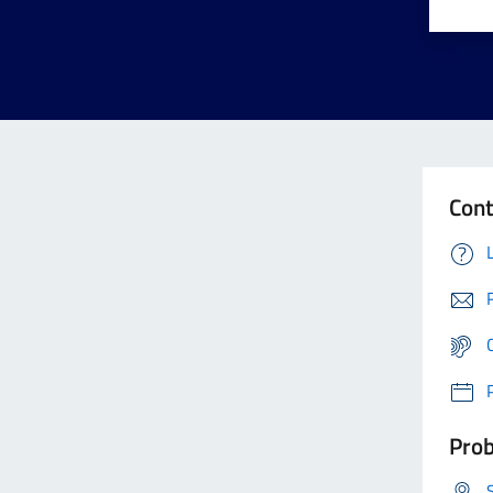
Cont
Prob