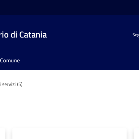
io di Catania
Seg
il Comune
i servizi (5)