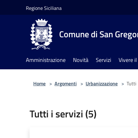
Salta al contenuto principale
Regione Siciliana
Comune di San Gregor
Amministrazione
Novità
Servizi
Vivere 
Home
>
Argomenti
>
Urbanizzazione
>
Tutti 
Tutti i servizi (5)