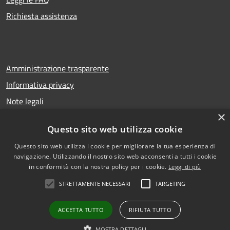
Richiesta assistenza
Amministrazione trasparente
Informativa privacy
Note legali
×
Dichiarazione di accessibilità
Questo sito web utilizza cookie
Questo sito web utilizza i cookie per migliorare la tua esperienza di
navigazione. Utilizzando il nostro sito web acconsenti a tutti i cookie
RSS
Copyright © 2026 • Comune di
in conformità con la nostra policy per i cookie.
Leggi di più
Accessibilità
San Gregorio di Catania •
STRETTAMENTE NECESSARI
TARGETING
Privacy
Municipium
Powered by
•
Cookie
Accesso redazione
ACCETTA TUTTO
RIFIUTA TUTTO
Mappa del sito
Vecchio sito istituzionale
MOSTRA DETTAGLI