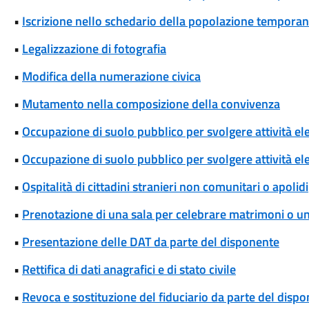
•
Iscrizione nello schedario della popolazione temporanea
•
Legalizzazione di fotografia
•
Modifica della numerazione civica
•
Mutamento nella composizione della convivenza
•
Occupazione di suolo pubblico per svolgere attività el
•
Occupazione di suolo pubblico per svolgere attività ele
•
Ospitalità di cittadini stranieri non comunitari o apolidi
•
Prenotazione di una sala per celebrare matrimoni o unio
•
Presentazione delle DAT da parte del disponente
•
Rettifica di dati anagrafici e di stato civile
•
Revoca e sostituzione del fiduciario da parte del disp