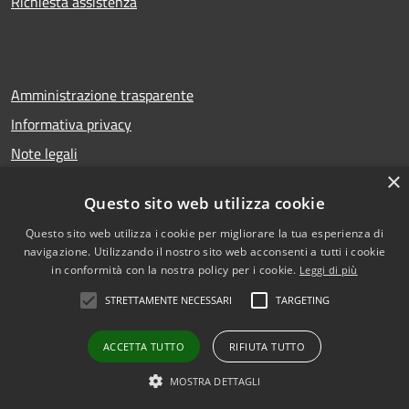
Richiesta assistenza
Amministrazione trasparente
Informativa privacy
Note legali
×
Dichiarazione di accessibilità
Questo sito web utilizza cookie
Questo sito web utilizza i cookie per migliorare la tua esperienza di
navigazione. Utilizzando il nostro sito web acconsenti a tutti i cookie
RSS
Copyright © 2026 • Comune di
in conformità con la nostra policy per i cookie.
Leggi di più
Accessibilità
San Gregorio di Catania •
STRETTAMENTE NECESSARI
TARGETING
Privacy
Municipium
Powered by
•
Cookie
Accesso redazione
ACCETTA TUTTO
RIFIUTA TUTTO
Mappa del sito
Vecchio sito istituzionale
MOSTRA DETTAGLI