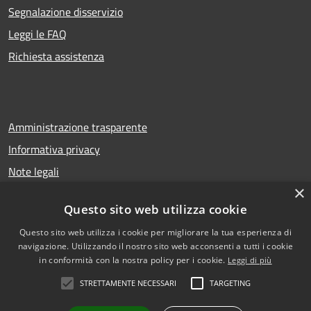
Segnalazione disservizio
Leggi le FAQ
Richiesta assistenza
Amministrazione trasparente
Informativa privacy
Note legali
×
Dichiarazione di accessibilità
Questo sito web utilizza cookie
Questo sito web utilizza i cookie per migliorare la tua esperienza di
navigazione. Utilizzando il nostro sito web acconsenti a tutti i cookie
RSS
Copyright © 2026 • Comune di
in conformità con la nostra policy per i cookie.
Leggi di più
Accessibilità
San Gregorio di Catania •
STRETTAMENTE NECESSARI
TARGETING
Privacy
Municipium
Powered by
•
Cookie
Accesso redazione